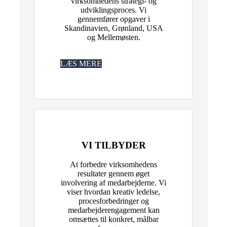
virksomhedens strategi- og
udviklingsproces. Vi
gennemfører opgaver i
Skandinavien, Grønland, USA
og Mellemøsten.
XXXXXxxxxxxxxxxxxxxxxxxx
LÆS MERE
VI TILBYDER
At forbedre virksomhedens
resultater gennem øget
involvering af medarbejderne. Vi
viser hvordan kreativ ledelse,
procesforbedringer og
medarbejderengagement kan
omsættes til konkret, målbar