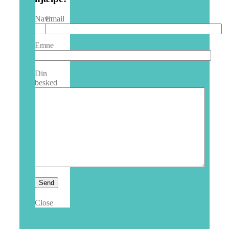
Navn
Email
Emne
Din
besked
Close